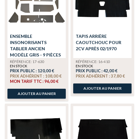
ENSEMBLE
TAPIS ARRIÈRE
INSONORISANTS
CAOUTCHOUC POUR
TABLIER ANCIEN
2CV APRÈS 02/1970
MODÈLE GRIS - 9 PIÈCES
POUR 2CV AZAM (LIVRÉ
RÉFÉRENCE: 17-630
RÉFÉRENCE: 16-410
EN STOCK
EN STOCK
SANS BOURRELET)
PRIX PUBLIC :
120,00 €
PRIX PUBLIC :
42,00 €
PRIX ADHÉRENT :
108,00 €
PRIX ADHÉRENT :
37,80 €
MON TARIF TTC :
96,00 €
AJOUTER AU PANIER
AJOUTER AU PANIER