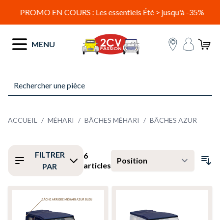
PROMO EN COURS : Les essentiels Été > jusqu'à -35%
Allez au contenu
MENU
ACCUEIL
/
MÉHARI
/
BÂCHES MÉHARI
/
BÂCHES AZUR
FILTRER
6
articles
PAR