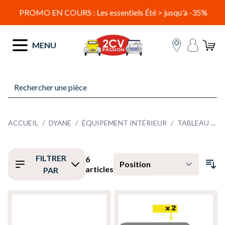
PROMO EN COURS : Les essentiels Été > jusqu'à -35%
Allez au contenu
MENU
ACCUEIL
/
DYANE
/
ÉQUIPEMENT INTÉRIEUR
/
TABLEAU DE BORD - HABILLAGE INTÉRIEUR
FILTRER
6
articles
PAR