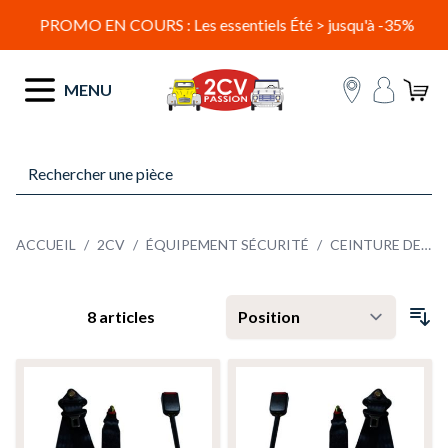
PROMO EN COURS : Les essentiels Été > jusqu'à -35%
Allez au contenu
MENU
ACCUEIL
/
2CV
/
ÉQUIPEMENT SÉCURITÉ
/
CEINTURE DE SÉCURITÉ
8
articles