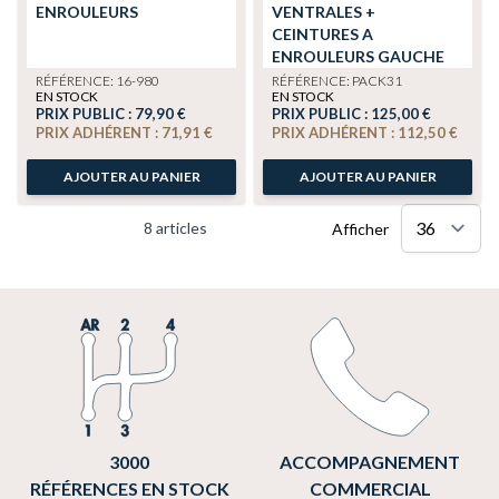
ENROULEURS
VENTRALES +
CEINTURES A
ENROULEURS GAUCHE
ET DROITE POUR 2CV
RÉFÉRENCE: 16-980
RÉFÉRENCE: PACK31
EN STOCK
EN STOCK
PRIX PUBLIC :
79,90 €
PRIX PUBLIC :
125,00 €
PRIX ADHÉRENT :
71,91 €
PRIX ADHÉRENT :
112,50 €
AJOUTER AU PANIER
AJOUTER AU PANIER
8
articles
Afficher
3000
ACCOMPAGNEMENT
RÉFÉRENCES EN STOCK
COMMERCIAL