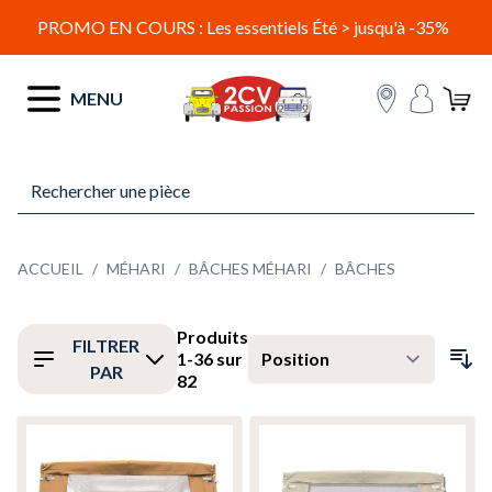
PROMO EN COURS : Les essentiels Été > jusqu'à -35%
Allez au contenu
MENU
ACCUEIL
/
MÉHARI
/
BÂCHES MÉHARI
/
BÂCHES
Produits
FILTRER
1
-
36
sur
PAR
82