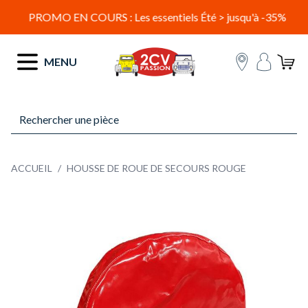
PROMO EN COURS : Les essentiels Été > jusqu'à -35%
Allez au contenu
MENU
ACCUEIL
/
HOUSSE DE ROUE DE SECOURS ROUGE