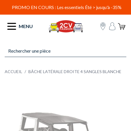
PROMO EN COURS : Les essentiels Été > jusqu'à -35%
Allez au contenu
MENU
ACCUEIL
/
BÂCHE LATÉRALE DROITE 4 SANGLES BLANCHE