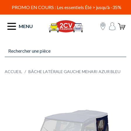
PROMO EN COURS : Les essentiels Été > jusqu'à -35%
Allez au contenu
MENU
ACCUEIL
/
BÂCHE LATÉRALE GAUCHE MEHARI AZUR BLEU