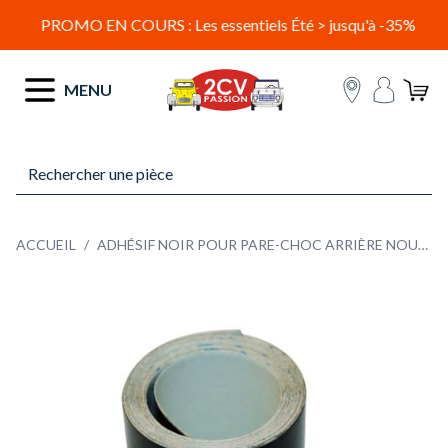
PROMO EN COURS : Les essentiels Été > jusqu'à -35%
Allez au contenu
MENU
ACCUEIL
/
ADHÉSIF NOIR POUR PARE-CHOC ARRIÈRE NOUVEAU MODÈLE