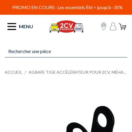
PROMO EN COURS : Les essentiels Été > jusqu'à -35%
Allez au contenu
MENU
ACCUEIL
/
AGRAFE TIGE ACCÉLÉRATEUR POUR 2CV, MÉHARI