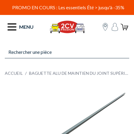
PROMO EN COURS : Les essentiels Été > jusqu'à -35%
Allez au contenu
MENU
ACCUEIL
/
BAGUETTE ALU DE MAINTIEN DU JOINT SUPÉRIEUR DE CAPOTE