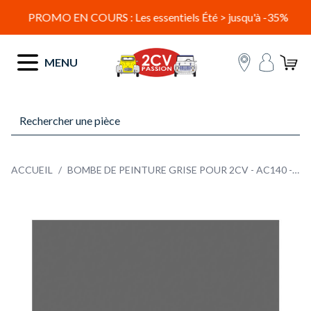
PROMO EN COURS : Les essentiels Été > jusqu'à -35%
Allez au contenu
MENU
ACCUEIL
/
BOMBE DE PEINTURE GRISE POUR 2CV - AC140 - 298 ML