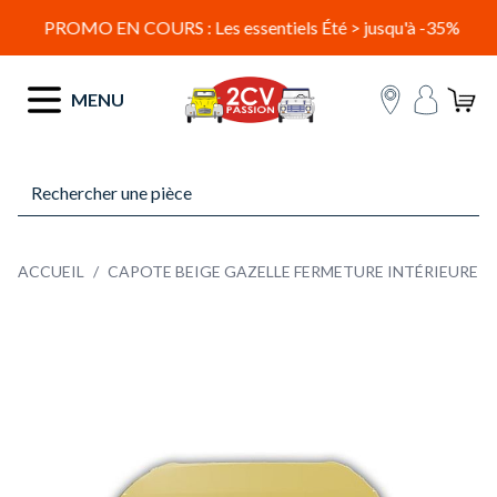
PROMO EN COURS : Les essentiels Été > jusqu'à -35%
Allez au contenu
MENU
ACCUEIL
/
CAPOTE BEIGE GAZELLE FERMETURE INTÉRIEURE