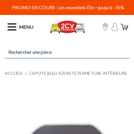
PROMO EN COURS : Les essentiels Été > jusqu'à -35%
Allez au contenu
MENU
ACCUEIL
/
CAPOTE BLEU AZURITE FERMETURE INTÉRIEURE