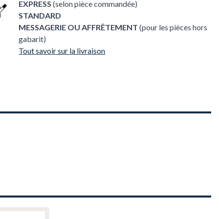
EXPRESS
(selon pièce commandée)
STANDARD
MESSAGERIE OU AFFRÊTEMENT
(pour les pièces hors
gabarit)
Tout savoir sur la livraison
ser directement à la navigation dans le carrousel à l'aide des liens 