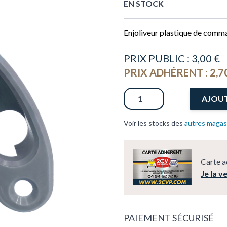
EN STOCK
PRIX PUBLIC :
3,00 €
PRIX ADHÉRENT :
2,7
Quantité
AJOUT
Voir les stocks des
autres magas
Carte a
Je la v
PAIEMENT SÉCURISÉ