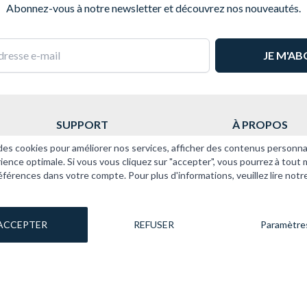
Abonnez-vous à notre newsletter et découvrez nos nouveautés.
SUPPORT
À PROPOS
Catalogue
Livraison et ret
des cookies pour améliorer nos services, afficher des contenus personna
Support technique
Mentions légal
rience optimale. Si vous vous cliquez sur "accepter", vous pourrez à tou
Règlement jeu Nationale
Conditions géné
éférences dans votre compte. Pour plus d'informations, veuillez lire notr
Données personn
ACCEPTER
REFUSER
Paramètre
N ET ROUE
NTRETIEN
SUSPENSION ET ROUE
SUSPENSION ET ROUE
SUSPENSION ET ROUE
SUSPENSION ET ROUE
ORGANES MOTEUR
PEINTURE
nne de direction
nne de direction
nes de direction
nes de direction
Suspension - Amortisseurs
Suspension - Amortisseurs
Suspension - Amortisseurs
Suspension - Amortisseurs
Allumage
Produits