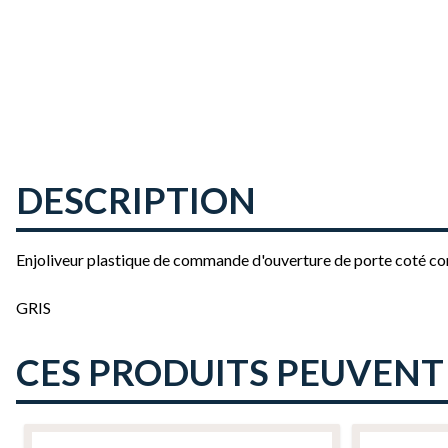
DESCRIPTION
Enjoliveur plastique de commande d'ouverture de porte coté c
GRIS
CES PRODUITS PEUVENT
Il est possible de naviguer entre les éléments du carrousel à l'ai
Cliquer pour passer le carrousel