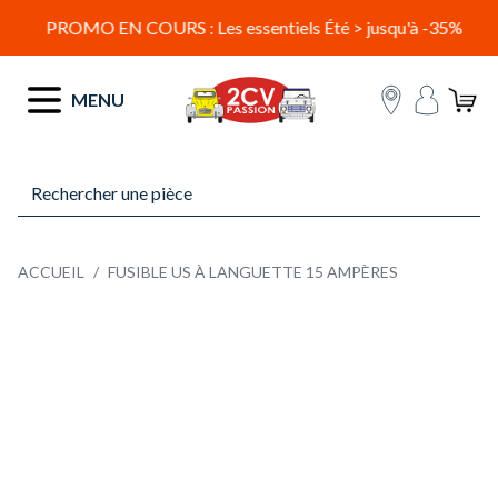
PROMO EN COURS : Les essentiels Été > jusqu'à -35%
Allez au contenu
MENU
ACCUEIL
/
FUSIBLE US À LANGUETTE 15 AMPÈRES