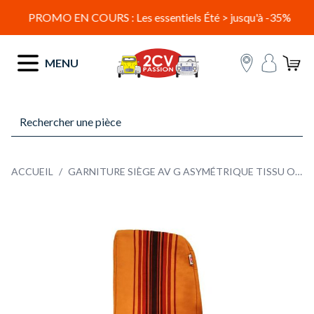
PROMO EN COURS : Les essentiels Été > jusqu'à -35%
Allez au contenu
MENU
ACCUEIL
/
GARNITURE SIÈGE AV G ASYMÉTRIQUE TISSU ORANGE RAYE