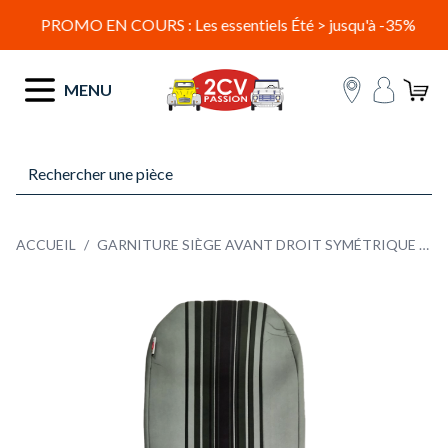
PROMO EN COURS : Les essentiels Été > jusqu'à -35%
Allez au contenu
MENU
ACCUEIL
/
GARNITURE SIÈGE AVANT DROIT SYMÉTRIQUE TISSU VERT RAYE