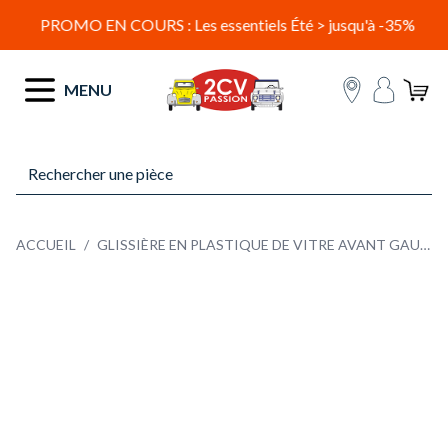
PROMO EN COURS : Les essentiels Été > jusqu'à -35%
Allez au contenu
MENU
ACCUEIL
/
GLISSIÈRE EN PLASTIQUE DE VITRE AVANT GAUCHE POUR DYANE