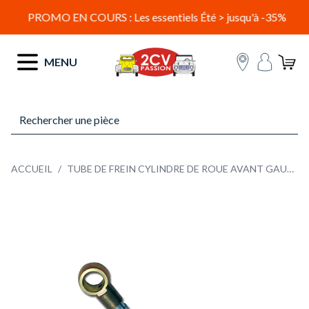
PROMO EN COURS : Les essentiels Été > jusqu'à -35%
Allez au contenu
MENU
ACCUEIL
/
TUBE DE FREIN CYLINDRE DE ROUE AVANT GAUCHE : AZ 1952 -> 07/1964